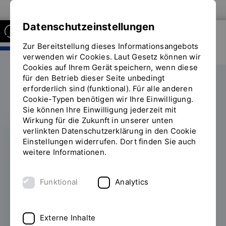
Zur Website der OTH Regensburg
Datenschutzeinstellungen
Zur Bereitstellung dieses Informationsangebots
FAKULTÄT INFORMATIK UND
MATHEMATIK
verwenden wir Cookies. Laut Gesetz können wir
Cookies auf Ihrem Gerät speichern, wenn diese
für den Betrieb dieser Seite unbedingt
Forschung
Fokus
erforderlich sind (funktional). Für alle anderen
Sie
Cookie-Typen benötigen wir Ihre Einwilligung.
befinden
Sie können Ihre Einwilligung jederzeit mit
sich
Wirkung für die Zukunft in unserer unten
auf
verlinkten Datenschutzerklärung in den Cookie
der
Einstellungen widerrufen. Dort finden Sie auch
Seite
Neues
weitere Informationen.
"Fokus"
Forschungsprojekt
Funktional
Analytics
FOKUS entwickelt KI-
gestützte Plattform zur
Externe Inhalte
Analyse und Nutzung