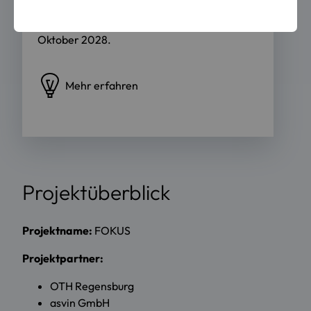
Technik GmbH. Die Projektlaufzeit erstreckt
sich vom 1. November 2025 bis zum 31.
Oktober 2028.
Mehr erfahren
Projektüberblick
Projektname:
FOKUS
Projektpartner:
OTH Regensburg
asvin GmbH