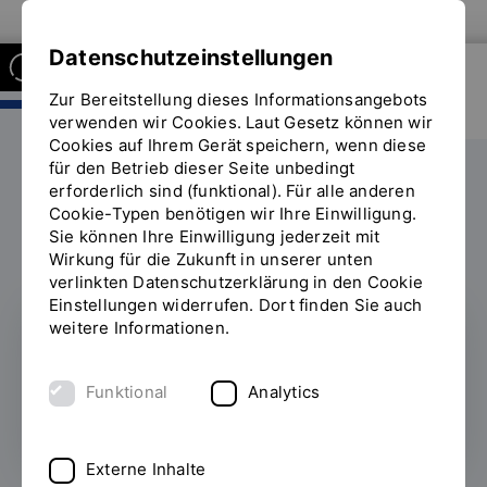
Zur Website der OTH Regensburg
Datenschutzeinstellungen
Zur Bereitstellung dieses Informationsangebots
FAKULTÄT INFORMATIK UND
MATHEMATIK
verwenden wir Cookies. Laut Gesetz können wir
Cookies auf Ihrem Gerät speichern, wenn diese
für den Betrieb dieser Seite unbedingt
Labore
ReMIC
erforderlich sind (funktional). Für alle anderen
Sie
Cookie-Typen benötigen wir Ihre Einwilligung.
befinden
Sie können Ihre Einwilligung jederzeit mit
sich
Wirkung für die Zukunft in unserer unten
auf
verlinkten Datenschutzerklärung in den Cookie
der
Einstellungen widerrufen. Dort finden Sie auch
Seite
weitere Informationen.
"ReMIC"
Forschung
Funktional
Analytics
Externe Inhalte