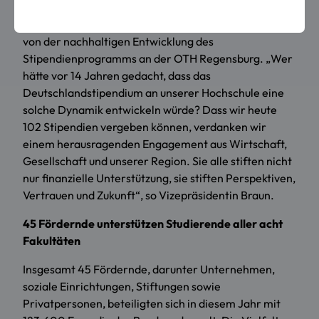
Vizepräsidentin für Berufungen und Student Lifecycle
Management, die Gäste und zeigte sich beeindruckt
von der nachhaltigen Entwicklung des
Stipendienprogramms an der OTH Regensburg. „Wer
hätte vor 14 Jahren gedacht, dass das
Deutschlandstipendium an unserer Hochschule eine
solche Dynamik entwickeln würde? Dass wir heute
102 Stipendien vergeben können, verdanken wir
einem herausragenden Engagement aus Wirtschaft,
Gesellschaft und unserer Region. Sie alle stiften nicht
nur finanzielle Unterstützung, sie stiften Perspektiven,
Vertrauen und Zukunft“, so Vizepräsidentin Braun.
45 Fördernde unterstützen Studierende aller acht
Fakultäten
Insgesamt 45 Fördernde, darunter Unternehmen,
soziale Einrichtungen, Stiftungen sowie
Privatpersonen, beteiligten sich in diesem Jahr mit