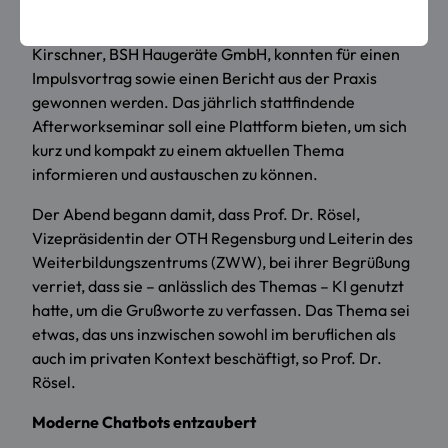
Prof. Dr. Timo Baumann, Fakultät Informatik und
Mathematik der OTH Regensburg, sowie Dr. Manuel
Kirschner, BSH Haugeräte GmbH, konnten für einen
Impulsvortrag sowie einen Bericht aus der Praxis
gewonnen werden. Das jährlich stattfindende
Afterworkseminar soll eine Plattform bieten, um sich
kurz und kompakt zu einem aktuellen Thema
informieren und austauschen zu können.
Der Abend begann damit, dass Prof. Dr. Rösel,
Vizepräsidentin der OTH Regensburg und Leiterin des
Weiterbildungszentrums (ZWW), bei ihrer Begrüßung
verriet, dass sie – anlässlich des Themas – KI genutzt
hatte, um die Grußworte zu verfassen. Das Thema sei
etwas, das uns inzwischen sowohl im beruflichen als
auch im privaten Kontext beschäftigt, so Prof. Dr.
Rösel.
Moderne Chatbots entzaubert