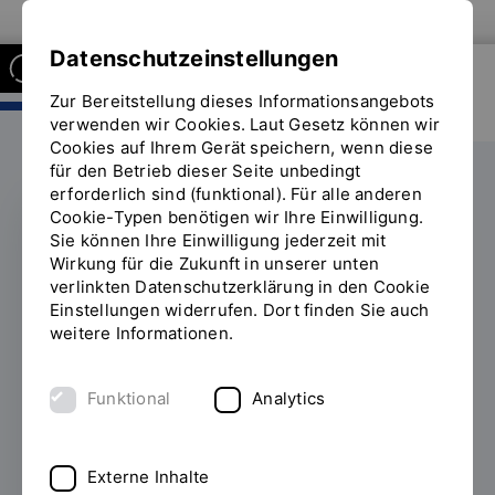
Zur Website der OTH Regensburg
Datenschutzeinstellungen
Zur Bereitstellung dieses Informationsangebots
FAKULTÄT INFORMATIK UND
MATHEMATIK
verwenden wir Cookies. Laut Gesetz können wir
Cookies auf Ihrem Gerät speichern, wenn diese
für den Betrieb dieser Seite unbedingt
erforderlich sind (funktional). Für alle anderen
Cookie-Typen benötigen wir Ihre Einwilligung.
Sie können Ihre Einwilligung jederzeit mit
WEITERBILDUNG
Wirkung für die Zukunft in unserer unten
verlinkten Datenschutzerklärung in den Cookie
Hinter den Kulissen von
Einstellungen widerrufen. Dort finden Sie auch
weitere Informationen.
ChatGPT & Co. war
das Thema des 6.
Funktional
Analytics
Afterworkseminars an
der OTH Regensburg
Externe Inhalte