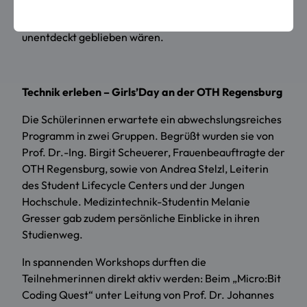
Interesse zu wecken, Hemmschwellen abzubauen –
und Perspektiven zu eröffnen, die sonst vielleicht
unentdeckt geblieben wären.
Technik erleben – Girls’Day an der OTH Regensburg
Die Schülerinnen erwartete ein abwechslungsreiches
Programm in zwei Gruppen. Begrüßt wurden sie von
Prof. Dr.-Ing. Birgit Scheuerer, Frauenbeauftragte der
OTH Regensburg, sowie von Andrea Stelzl, Leiterin
des Student Lifecycle Centers und der Jungen
Hochschule. Medizintechnik-Studentin Melanie
Gresser gab zudem persönliche Einblicke in ihren
Studienweg.
In spannenden Workshops durften die
Teilnehmerinnen direkt aktiv werden: Beim „Micro:Bit
Coding Quest“ unter Leitung von Prof. Dr. Johannes