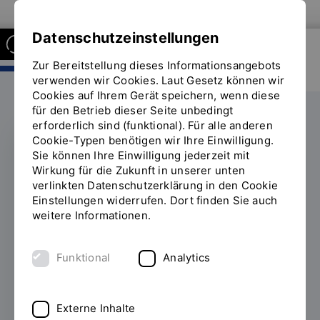
Zur Website der OTH Regensburg
Datenschutzeinstellungen
Zur Bereitstellung dieses Informationsangebots
FAKULTÄT INFORMATIK UND
MATHEMATIK
verwenden wir Cookies. Laut Gesetz können wir
Cookies auf Ihrem Gerät speichern, wenn diese
für den Betrieb dieser Seite unbedingt
erforderlich sind (funktional). Für alle anderen
Cookie-Typen benötigen wir Ihre Einwilligung.
Sie können Ihre Einwilligung jederzeit mit
GIRLS’DAY & BOYS’DAY
Wirkung für die Zukunft in unserer unten
verlinkten Datenschutzerklärung in den Cookie
Klischeefreie
Einstellungen widerrufen. Dort finden Sie auch
weitere Informationen.
Orientierung mit
Tiefgang
Funktional
Analytics
14.04.2025
Technik für Mädchen, Soziales
für Jungs? An der OTH Regensburg ist das
Externe Inhalte