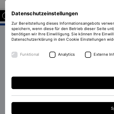
Zur Website der OTH Regensburg
Datenschutzeinstellungen
Zur Bereitstellung dieses Informationsangebots verwe
FAKULTÄT INFORMATIK UND
MATHEMATIK
speichern, wenn diese für den Betrieb dieser Seite unb
benötigen wir Ihre Einwilligung. Sie können Ihre Einwil
Datenschutzerklärung in den Cookie Einstellungen wide
Personen
Funktionsträger
Sie
befinden
Funktional
Analytics
Externe In
sich
Funktionsträger der
auf
INHALT
der
Fakultät IM
Seite
"Funktionsträger"
Dekanat
S