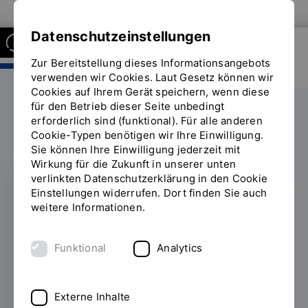
Zur Website der OTH Regensburg
Datenschutzeinstellungen
Zur Bereitstellung dieses Informationsangebots
FAKULTÄT INFORMATIK UND
MATHEMATIK
verwenden wir Cookies. Laut Gesetz können wir
Cookies auf Ihrem Gerät speichern, wenn diese
für den Betrieb dieser Seite unbedingt
Labore
ReMIC
News
erforderlich sind (funktional). Für alle anderen
Sie
Cookie-Typen benötigen wir Ihre Einwilligung.
befinden
Sie können Ihre Einwilligung jederzeit mit
sich
Wirkung für die Zukunft in unserer unten
auf
verlinkten Datenschutzerklärung in den Cookie
der
Einstellungen widerrufen. Dort finden Sie auch
Seite
KÜNSTLICHE INTELLIGENZ
weitere Informationen.
"News-
Detailansicht"
CARS 2025: KI-
Funktional
Analytics
Forschung aus
Regensburg mit
Externe Inhalte