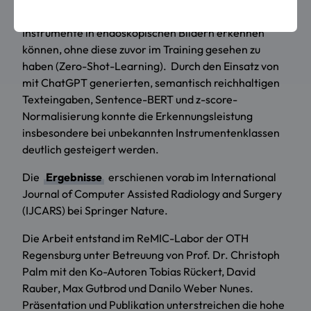
Die Arbeit untersucht, wie KI-Modelle chirurgische
Instrumente in endoskopischen Bildern erkennen
können, ohne diese zuvor im Training gesehen zu
haben (Zero-Shot-Learning). Durch den Einsatz von
mit ChatGPT generierten, semantisch reichhaltigen
Texteingaben, Sentence-BERT und z-score-
Normalisierung konnte die Erkennungsleistung
insbesondere bei unbekannten Instrumentenklassen
deutlich gesteigert werden.
Die
Ergebnisse
erschienen vorab im International
Journal of Computer Assisted Radiology and Surgery
(IJCARS) bei Springer Nature.
Die Arbeit entstand im ReMIC-Labor der OTH
Regensburg unter Betreuung von Prof. Dr. Christoph
Palm mit den Ko-Autoren Tobias Rückert, David
Rauber, Max Gutbrod und Danilo Weber Nunes.
Präsentation und Publikation unterstreichen die hohe