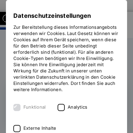
Zur Website der OTH Regensburg
Datenschutzeinstellungen
Zur Bereitstellung dieses Informationsangebots
FAKULTÄT INFORMATIK UND
MATHEMATIK
verwenden wir Cookies. Laut Gesetz können wir
Cookies auf Ihrem Gerät speichern, wenn diese
für den Betrieb dieser Seite unbedingt
Labore
ReMIC
erforderlich sind (funktional). Für alle anderen
Sie
Cookie-Typen benötigen wir Ihre Einwilligung.
befinden
Sie können Ihre Einwilligung jederzeit mit
sich
Wirkung für die Zukunft in unserer unten
auf
verlinkten Datenschutzerklärung in den Cookie
der
Einstellungen widerrufen. Dort finden Sie auch
Seite
weitere Informationen.
"ReMIC"
Forschung
Funktional
Analytics
Externe Inhalte