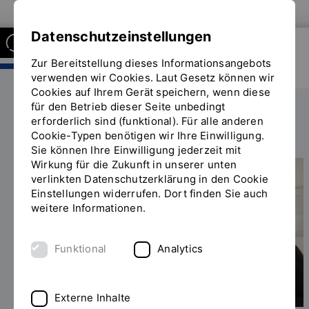
Zur Website der OTH Regensburg
Datenschutzeinstellungen
Zur Bereitstellung dieses Informationsangebots
FAKULTÄT INFORMATIK UND
MATHEMATIK
verwenden wir Cookies. Laut Gesetz können wir
Cookies auf Ihrem Gerät speichern, wenn diese
für den Betrieb dieser Seite unbedingt
Studium
erforderlich sind (funktional). Für alle anderen
Sie
Cookie-Typen benötigen wir Ihre Einwilligung.
befinden
Sie können Ihre Einwilligung jederzeit mit
sich
Wirkung für die Zukunft in unserer unten
auf
INHALT
verlinkten Datenschutzerklärung in den Cookie
der
Einstellungen widerrufen. Dort finden Sie auch
Seite
weitere Informationen.
"Studium"
Funktional
Analytics
Externe Inhalte